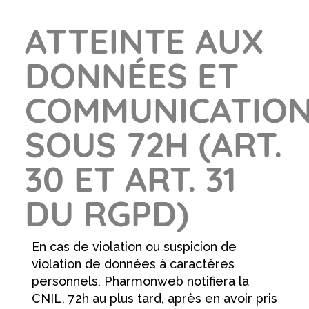
ATTEINTE AUX
DONNÉES ET
COMMUNICATIO
SOUS 72H (ART.
30 ET ART. 31
DU RGPD)
En cas de violation ou suspicion de
violation de données à caractères
personnels, Pharmonweb notifiera la
CNIL, 72h au plus tard, après en avoir pris