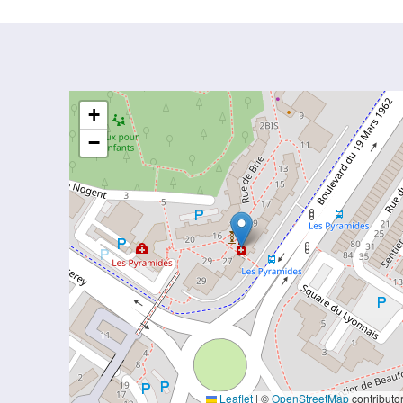
+
−
Leaflet
|
©
OpenStreetMap
contributo